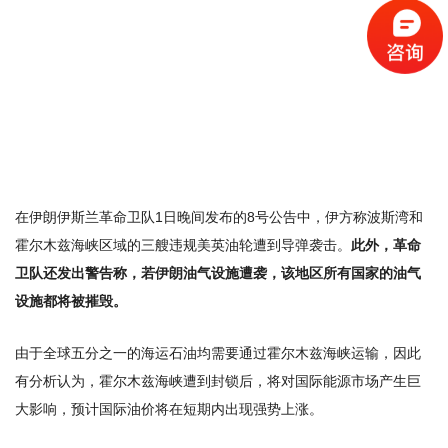
并
开
始
沉
没
。
在伊朗伊斯兰革命卫队1日晚间发布的8号公告中，伊方称波斯湾和
霍尔木兹海峡区域的三艘违规美英油轮遭到导弹袭击。
此外，革命
卫队还发出警告称，若伊朗油气设施遭袭，该地区所有国家的油气
设施都将被摧毁。
由于全球五分之一的海运石油均需要通过霍尔木兹海峡运输，因此
有分析认为，霍尔木兹海峡遭到封锁后，将对
国际能源市场
产生巨
大影响，预计国际油价将在短期内出现强势上涨。