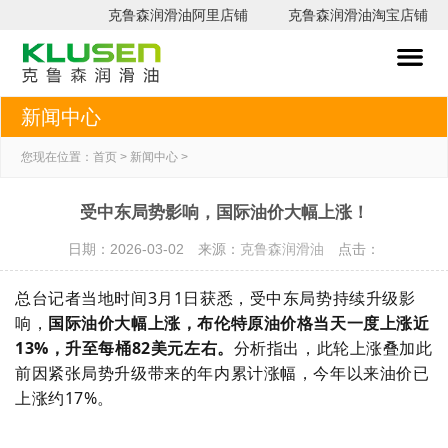
克鲁森润滑油阿里店铺
克鲁森润滑油淘宝店铺
网
关
克
瑞
案
技
常
新
联
新闻中心
站
于
鲁
研
例
术
见
闻
系
首
我
森
新
分
支
问
中
我
您现在位置：
首页
>
新闻中心
>
页
们
产
材
享
持
题
心
们
受中东局势影响，国际油价大幅上涨！
品
料
日期：2026-03-02 来源：
克鲁森润滑油
点击：
产
总台记者
当地时间3月1日获悉，受中东局势持续升级影
响，
国际油价大幅上涨，布伦特原油价格当天一度上涨近
品
13%，升至每桶82美元左右。
分析指出，此轮上涨叠加此
前因紧张局势升级带来的年内累计涨幅，今年以来油价已
上涨约17%。