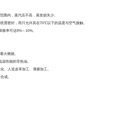
度范围内，蒸汽压不高，蒸发损失少。
系统需密封，而只允许其在70℃以下的温度与空气接触。
膨胀率可达8%～10%。
会着火燃烧。
低温性能的导热油。
硫化、人造皮革加工、薄膜加工。
等合成。