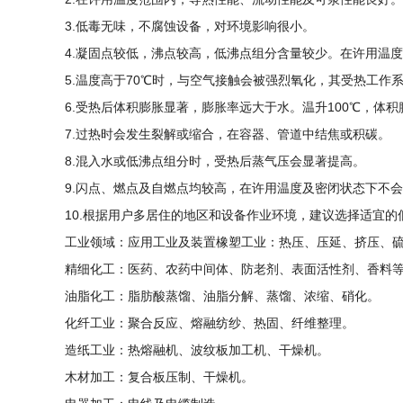
3.低毒无味，不腐蚀设备，对环境影响很小。
4.凝固点较低，沸点较高，低沸点组分含量较少。在许用温
5.温度高于70℃时，与空气接触会被强烈氧化，其受热工作
6.受热后体积膨胀显著，膨胀率远大于水。温升100℃，体积
7.过热时会发生裂解或缩合，在容器、管道中结焦或积碳。
8.混入水或低沸点组分时，受热后蒸气压会显著提高。
9.闪点、燃点及自燃点均较高，在许用温度及密闭状态下不
10.根据用户多居住的地区和设备作业环境，建议选择适宜的
工业领域：应用工业及装置橡塑工业：热压、压延、挤压、
精细化工：医药、农药中间体、防老剂、表面活性剂、香料
油脂化工：脂肪酸蒸馏、油脂分解、蒸馏、浓缩、硝化。
化纤工业：聚合反应、熔融纺纱、热固、纤维整理。
造纸工业：热熔融机、波纹板加工机、干燥机。
木材加工：复合板压制、干燥机。