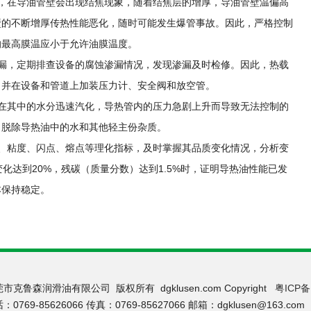
，在导油管壁会出现结焦现象，随着结焦层的增厚，导油管壁温偏高
壁的不断增厚传热性能恶化，随时可能发生爆管事故。因此，严格控制
的最高膜温应小于允许油膜温度。
漏，定期排查设备的腐蚀渗漏情况，发现渗漏及时检修。因此，热载
，并在设备和管道上加装压力计、安全阀和放空管。
在其中的水分迅速汽化，导热管内的压力急剧上升而导致无法控制的
，脱除导热油中的水和其他轻主份杂质。
、粘度、闪点、熔点等理化指标，及时掌握其品质变化情况，分析变
闪点变化达到20%，残碳（质量分数）达到1.5%时，证明导热油性能已发
本保持稳定。
市克鲁森润滑油有限公司 版权所有 dgklusen.com Copyright
粤ICP备
：0769-85626066 传真：0769-85627066 邮箱：dgklusen@163.com