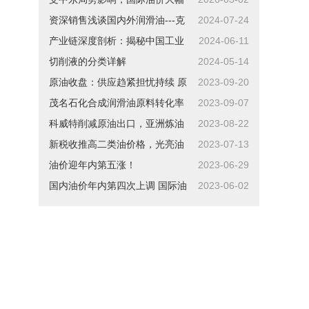
上涨！
资深销售浅谈国内外润滑油---克
2024-07-24
鲁森润滑油
产业链深度剖析：揭秘中国工业
2024-06-11
润滑油市场的增长秘诀！
切削液的分类详解
2024-05-14
原油收盘：供应趋紧担忧持续 原
2023-09-20
油期货收盘创年内新高
茂名石化合成润滑油原料转化率
2023-09-07
创新高
科威特削减原油出口，亚洲炼油
2023-08-22
商利润空间被挤压
新税收推高二类油价格，光亮油
2023-07-13
价格形势堪忧
油价迎年内第五涨！
2023-06-29
国内油价年内第四次上调 国际油
2023-06-02
价短期或震荡运行