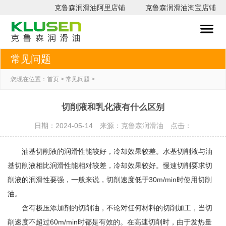
克鲁森润滑油阿里店铺
克鲁森润滑油淘宝店铺
网
关
克
瑞
案
技
常
新
联
常见问题
站
于
鲁
研
例
术
见
闻
系
首
我
森
新
分
支
问
中
我
您现在位置：
首页
>
常见问题
>
页
们
产
材
享
持
题
心
们
切削液和乳化液有什么区别
品
料
日期：2024-05-14 来源：
克鲁森润滑油
点击：
产
油基切削液的润滑性能较好，冷却效果较差。水基切削液与油
品
基切削液相比润滑性能相对较差，冷却效果较好。慢速切削要求切
削液的润滑性要强，一般来说，切削速度低于30m/min时使用切削
油。
含有极压添加剂的切削油，不论对任何材料的切削加工，当切
削速度不超过60m/min时都是有效的。在高速切削时，由于发热量