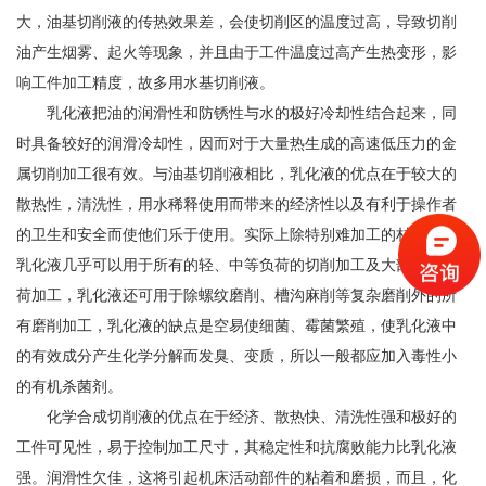
大，油基切削液的传热效果差，会使切削区的温度过高，导致切削
油产生烟雾、起火等现象，并且由于工件温度过高产生热变形，影
响工件加工精度，故多用水基切削液。
乳化液把油的润滑性和防锈性与水的极好冷却性结合起来，同
时具备较好的润滑冷却性，因而对于大量热生成的高速低压力的金
属切削加工很有效。与油基切削液相比，乳化液的优点在于较大的
散热性，清洗性，用水稀释使用而带来的经济性以及有利于操作者
的卫生和安全而使他们乐于使用。实际上除特别难加工的材料外，
乳化液几乎可以用于所有的轻、中等负荷的切削加工及大部分重负
荷加工，乳化液还可用于除螺纹磨削、槽沟麻削等复杂磨削外的所
有磨削加工，乳化液的缺点是空易使细菌、霉菌繁殖，使乳化液中
的有效成分产生化学分解而发臭、变质，所以一般都应加入毒性小
的有机杀菌剂。
化学合成切削液的优点在于经济、散热快、清洗性强和极好的
工件可见性，易于控制加工尺寸，其稳定性和抗腐败能力比乳化液
强。润滑性欠佳，这将引起机床活动部件的粘着和磨损，而且，化