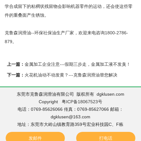
学合成留下的粘稠状残留物会影响机器零件的运动，还会使这些零
件的重叠面产生锈蚀。
克鲁森润滑油--环保社保油生产厂家，欢迎来电咨询1800-2786-
879。
上一篇：
金属加工企业注意---假期三步走，金属加工液不发臭！
下一篇：
火花机油动不动发黄？---克鲁森润滑油替您解决
东莞市克鲁森润滑油有限公司 版权所有 dgklusen.com
Copyright
粤ICP备18067523号
电话：0769-85626066 传真：0769-85627066 邮箱：
dgklusen@163.com
地址：东莞市大岭山镇教育路359号宏业科技园C、F栋
发邮件
打电话